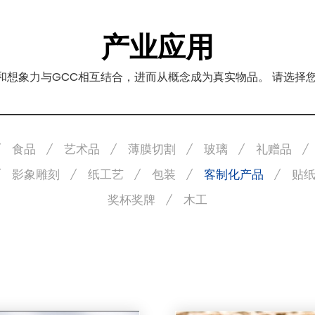
产业应用
力和想象力与GCC相互结合，进而从概念成为真实物品。 请选
食品
艺术品
薄膜切割
玻璃
礼赠品
影象雕刻
纸工艺
包装
客制化产品
贴
奖杯奖牌
木工