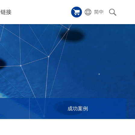
链接
简中
样品橱窗
碑
ice
应用影片
p
激光切割机
沿革
成功案例
历史
和活动
消息
消息
成功案例
联系我们