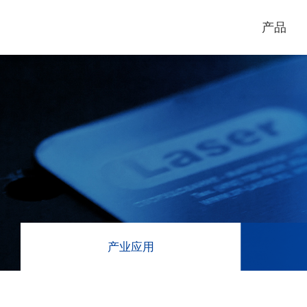
产品
电脑割字机
激光打标机
GCC
GCC
产业应用