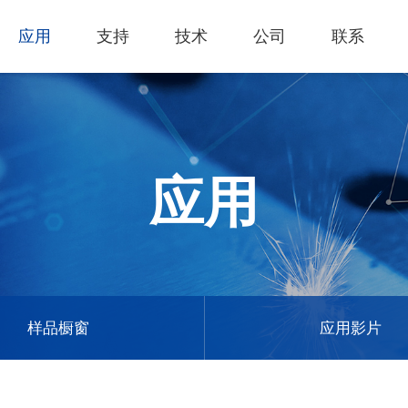
应用
支持
技术
公司
联系
热门应用
关于我们
里程
技术支持
知识专区
客户服务
Financing Serv
薄膜切割
下载专区
产品影片
成为代理商
GCC Web Sho
激光雕刻机
经营理念
全部
玻璃
产品终止政策
激光雕刻
产品咨询
GCC Club
应用
创新技术
公司
礼赠品
过保固服务
其他问题
代理商入口
客户服务
产品
首饰
GCC 联系信息
塑料
荣誉和认证
新闻
印章
陈列展示
最新
服饰和纺织
参展
样品橱窗
应用影片
木工
了解详情