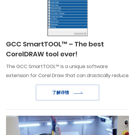
GCC SmartTOOL™ – The best
CorelDRAW tool ever!
The GCC SmartTOOL™ is a unique software
extension for Corel Draw that can drastically reduce
your process times.
了解详情