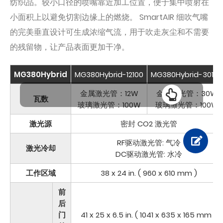
纺织品。较小口径的喷嘴靠近加工位置，便于集中喷射在
小面积上以避免切割边缘上的燃烧。 SmartAIR 细吹气嘴
的完美垂直设计可生成浓缩气流，用于吹走灰尘和不需要
的残留物，让产品表面更加干净。
MG380Hybrid
MG380Hybrid-12100
MG380Hybrid-30100
金属激光管：12W
金属激光管：30W
瓦数
玻璃激光管：100W
玻璃激光管：100W
激光源
密封 CO2 激光管
RF驱动激光管: 气冷
激光冷却
DC驱动激光管: 水冷
工作区域
38 x 24 in. ( 960 x 610 mm )
前
后
门
41 x 25 x 6.5 in. ( 1041 x 635 x 165 mm )