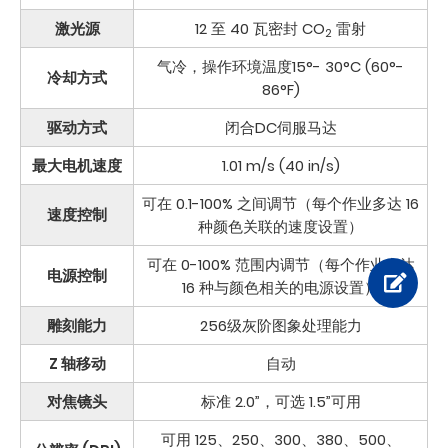
激光源
12 至 40 瓦密封 CO
雷射
2
气冷，操作环境温度15°- 30°C (60°-
冷却方式
86°F)
驱动方式
闭合DC伺服马达
最大电机速度
1.01 m/s (40 in/s)
可在 0.1-100% 之间调节（每个作业多达 16
速度控制
种颜色关联的速度设置）
可在 0-100% 范围内调节（每个作业多达
电源控制
16 种与颜色相关的电源设置）
雕刻能力
256级灰阶图象处理能力
Z 轴移动
自动
对焦镜头
标准 2.0”，可选 1.5”可用
可用 125、250、300、380、500、