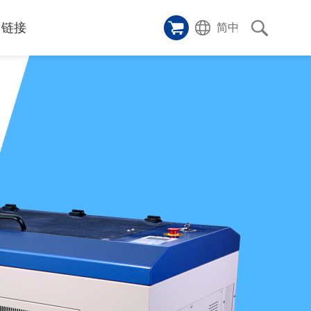
链接
简中
样品橱窗
碑
ice
应用影片
p
激光切割机
沿革
成功案例
历史
和活动
消息
消息
联系我们