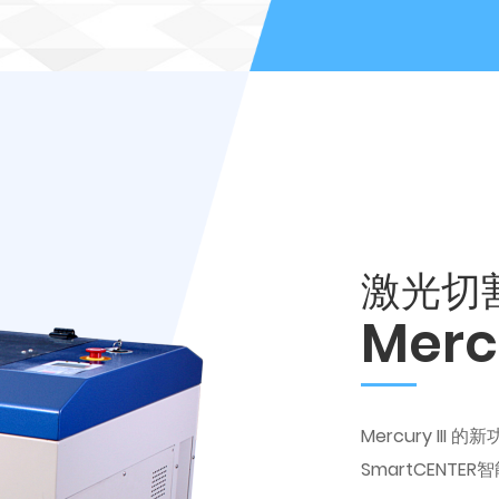
激光切
Mercu
Mercury I
SmartCENTE