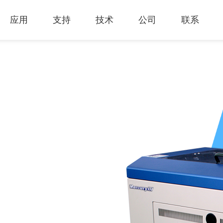
应用
支持
技术
公司
联系
热门应用
关于我们
里程
技术支持
知识专区
客户服务
Financing Serv
薄膜切割
下载专区
产品影片
成为代理商
GCC Web Sho
激光雕刻机
经营理念
全部
玻璃
产品终止政策
激光雕刻
产品咨询
GCC Club
创新技术
公司
礼赠品
过保固服务
其他问题
代理商入口
客户服务
产品
首饰
GCC 联系信息
塑料
荣誉和认证
新闻
印章
陈列展示
最新
服饰和纺织
参展
木工
了解详情