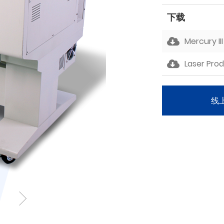
下载
Mercury I
Laser Pro
线