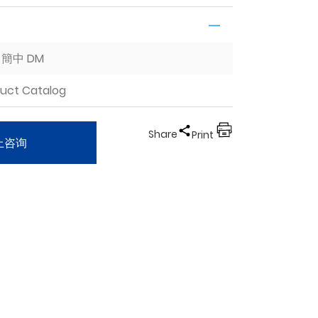
II 簡中 DM
duct Catalog
Share
Print
上咨询