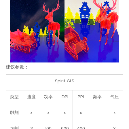
建议参数：
Spirit GLS
类型
速度
功率
DPI
PPI
频率
气压
雕刻
x
x
x
x
x
切割
3
100
600
400
Y