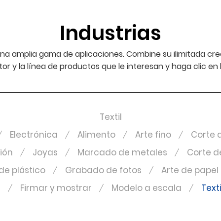
Industrias
na amplia gama de aplicaciones. Combine su ilimitada cr
ctor y la línea de productos que le interesan y haga clic e
Textil
Electrónica
Alimento
Arte fino
Corte d
ción
Joyas
Marcado de metales
Corte d
e plástico
Grabado de fotos
Arte de papel
a
Firmar y mostrar
Modelo a escala
Texti