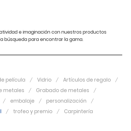
eatividad e imaginación con nuestros productos
n la búsqueda para encontrar la gama.
e película
Vidrio
Artículos de regalo
e metales
Grabado de metales
embalaje
personalización
l
trofeo y premio
Carpintería