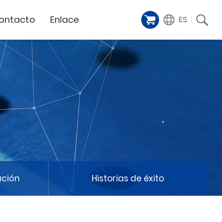
ontacto
Enlace
ES
Galería de
iente
Financing Service
muestras
Milestoens
n distribuidor
GCC Web Shop
Cortador Láser
Vídeos de
TODAS
y
GCC Club
presentación
Hitos de la empresa
GCC Distributor Club
Hito del producto
GCC
Historias de éxito
Noticias / Eventos
Comunicado de prensa
táctenos
ación
Historias de éxito
Feria de muestras