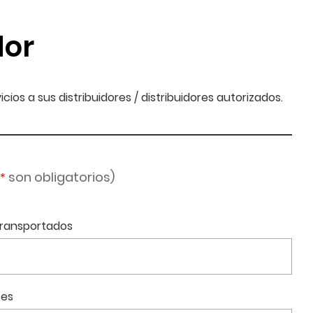
dor
os a sus distribuidores / distribuidores autorizados.
son obligatorios)
*
transportados
tes