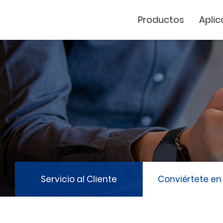
Productos
Aplic
Cutter de vinil
Marcador Láse
GCC
Servicio al Cliente
Conviértete en 
GCC