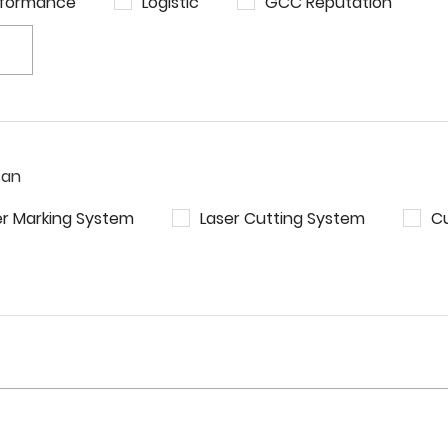
rformance
Logistic
GCC Reputation
san
er Marking System
Laser Cutting System
Cu