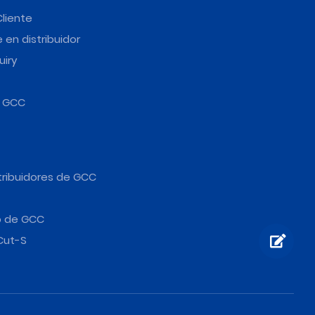
Cliente
 en distribuidor
uiry
e GCC
tribuidores de GCC
b de GCC
Cut-S