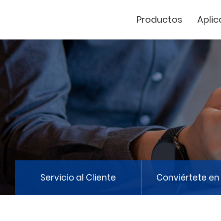
Productos
Aplic
Cutter de vinil
Marcador Láse
GCC
Servicio al Cliente
Conviértete en 
GCC