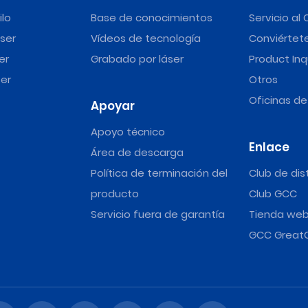
ilo
Base de conocimientos
Servicio al 
ser
Vídeos de tecnología
Conviértete
er
Grabado por láser
Product Inq
er
Otros
Oficinas d
Apoyar
Apoyo técnico
Enlace
Área de descarga
Política de terminación del
Club de dis
producto
Club GCC
Servicio fuera de garantía
Tienda we
GCC Great