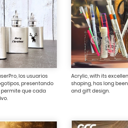
erPro, los usuarios
Acrylic, with its excelle
logotipos, presentando
shaping, has long been 
ue permite que cada
and gift design.
ivo.