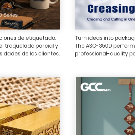
aciones de etiquetado.
Turn ideas into packagi
el troquelado parcial y
The ASC-350D performs 
sidades de los clientes.
professional-quality p