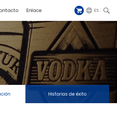
ontacto
Enlace
ES
Galería de
iente
Financing Service
muestras
Milestoens
n distribuidor
GCC Web Shop
Cortador Láser
Vídeos de
TODAS
y
GCC Club
presentación
Hitos de la empresa
GCC Distributor Club
Hito del producto
GCC
Historias de éxito
Noticias / Eventos
Comunicado de prensa
táctenos
ación
Historias de éxito
Feria de muestras