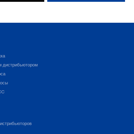
жка
м дистрибьютором
оса
росы
CC
истрибьюторов