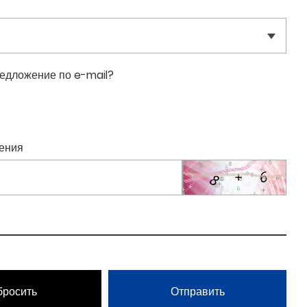
едложение по e-mail?
ения
бросить
Отправить