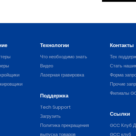
ние
Технологии
Контакты
ттеры
Что необходимо знать
Тех поддер
веры
Видео
Стать наши
кройщики
Лазерная гравировка
Форма запр
ркировщики
Прочие зап
Филиалы G
Поддержка
Tech Support
Ссылки
Загрузить
Политика прекращения
GCC Клуб Д
выпуска товаров
GCC клуб