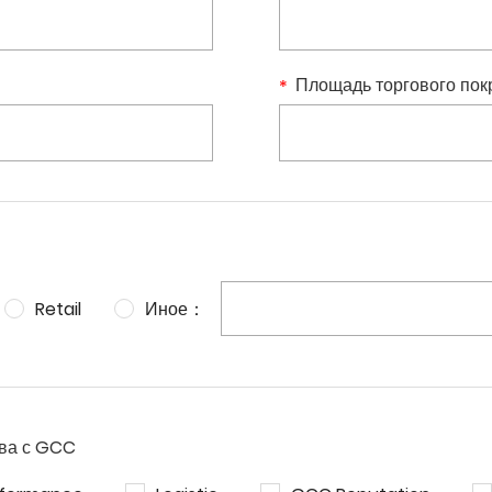
Площадь торгового пок
Retail
Иное：
тва с GCC