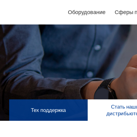
Оборудование
Сферы 
Режущие
плоттеры
Лазерные
маркировщики
Стать на
Тех поддержка
GCC
дистрибьют
GCC