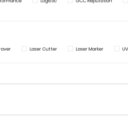
rformance
Logistic
GCC Reputation
raver
Laser Cutter
Laser Marker
UV