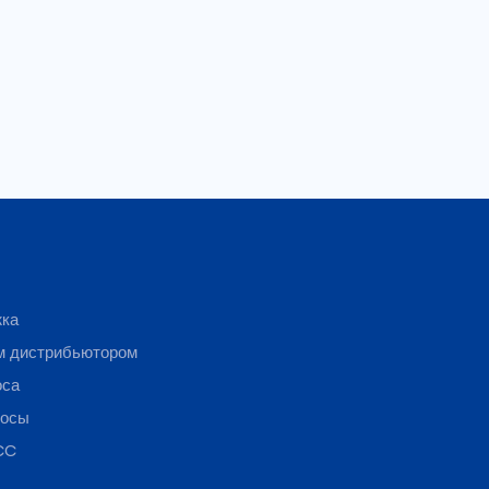
жка
м дистрибьютором
оса
росы
CC