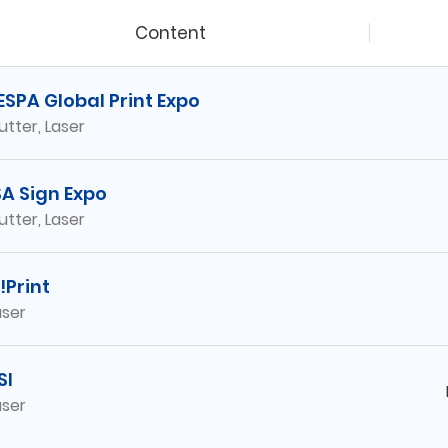
Content
ESPA Global Print Expo
utter, Laser
SA Sign Expo
utter, Laser
!Print
aser
SI
aser