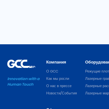
Компания
Оборудова
О GCC
Режущие пло
Как мы росли
Лазерные гра
Innovation with a
Human Touch
О нас в прессе
Лазерные рас
Новости/События
Лазерные ма