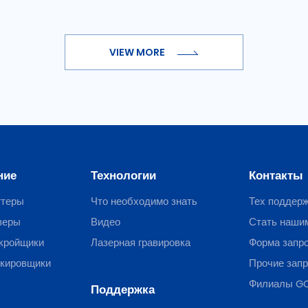
VIEW MORE
ние
Технологии
Контакты
ттеры
Что необходимо знать
Тех поддер
веры
Видео
Стать наши
кройщики
Лазерная гравировка
Форма запр
ркировщики
Прочие зап
Филиалы G
Поддержка