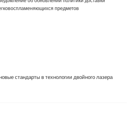
ведомление об обновлении политики доставки
егковоспламеняющихся предметов
новые стандарты в технологии двойного лазера