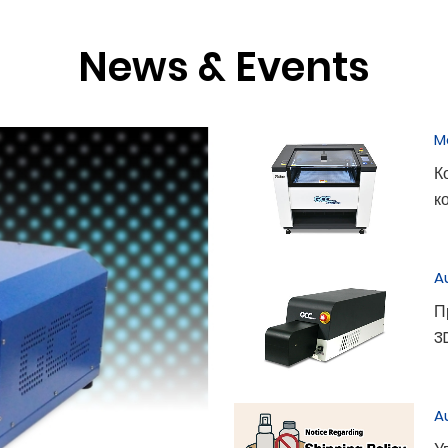
подробнее
News & Events
M
К
к
A
П
3
A