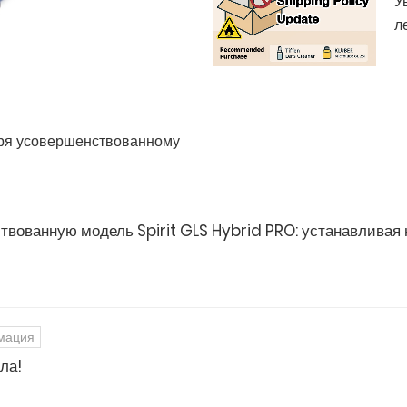
У
л
даря усовершенствованному
вованную модель Spirit GLS Hybrid PRO: устанавливая 
мация
ла!