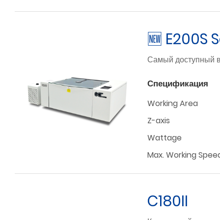
🆕 E200S S
Самый доступный в
Спецификация
Working Area
Z-axis
Wattage
Max. Working Spee
C180II