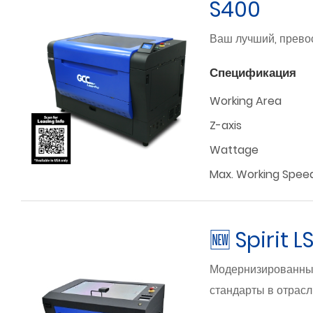
S400
Ваш лучший, прево
Спецификация
Working Area
Z-axis
Wattage
Max. Working Spee
🆕 Spirit L
Модернизированный
стандарты в отрасл