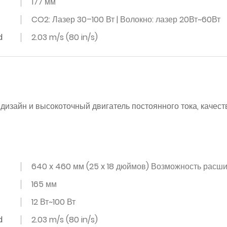
177 мм
CO2: Лазер 30–100 Вт | Волокно: лазер 20Вт~60Вт
d
2.03 m/s (80 in/s)
изайн и высокоточный двигатель постоянного тока, качест
640 x 460 мм (25 x 18 дюймов) Возможность расши
165 мм
12 Вт~100 Вт
d
2.03 m/s (80 in/s)