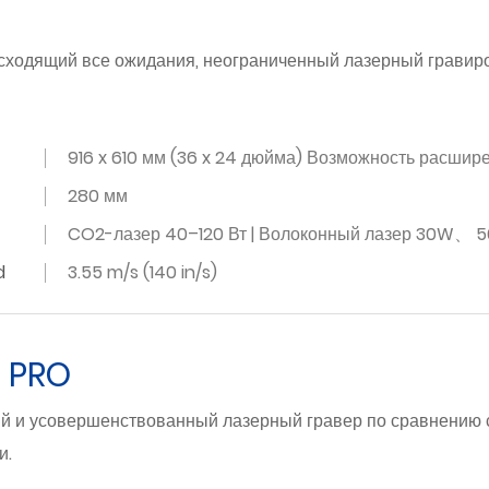
сходящий все ожидания, неограниченный лазерный гравиро
916 x 610 мм (36 x 24 дюйма) Возможность расшире
280 мм
CO2-лазер 40–120 Вт | Волоконный лазер 30W、 
d
3.55 m/s (140 in/s)
S PRO
 и усовершенствованный лазерный гравер по сравнению 
и.