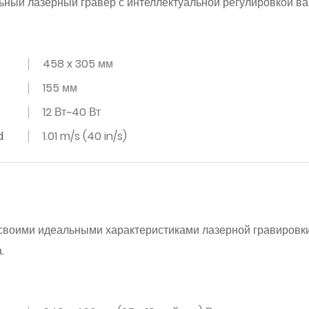
ный лазерный гравер с интеллектуальной регулировкой ва
458 x 305 мм
155 мм
12 Вт~40 Вт
d
1.01 m/s (40 in/s)
своими идеальными характеристиками лазерной гравировки,
.