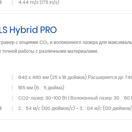
d
4.44 m/s (175 in/s)
GLS Hybrid PRO
гравер с опциями CO₂ и волоконного лазера для максималь
и точной работы с различными материалами.
640 x 460 мм (25 x 18 дюймов) Расширяется до 740
165 мм (6、5 дюйма)
CO2-лазер: 30–100 Вт | Волоконный лазер: 30、60 В
d
2、54 м/с (100 дюймов/с) ~ 3、04 м/с (120 дюймов