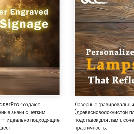
LaserPro создают
Лазерные гравировальны
ные знаки с четким
(древесноволокнистой пл
ю — идеально подходящие
подставок для ламп, соч
бщест
практичность.