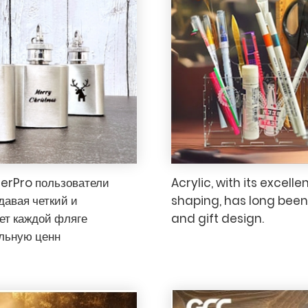
serPro пользователи
Acrylic, with its excelle
здавая четкий и
shaping, has long been 
ет каждой фляге
and gift design.
льную ценн