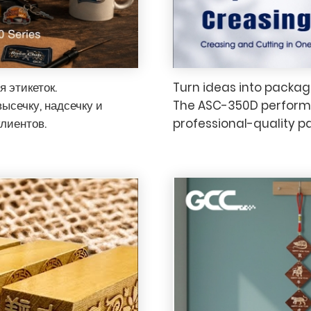
 этикеток.
Turn ideas into packagi
ысечку, надсечку и
The ASC-350D performs 
лиентов.
professional-quality p