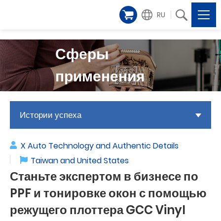
RU
Сферы
применения
Истории успеха
X Auto Technology and Authentic Details
Taiwan and United States
Станьте экспертом в бизнесе по
PPF и тонировке окон с помощью
режущего плоттера GCC Vinyl