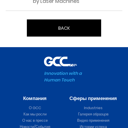
by Laser Machines
BACK
Innovation with a
Human Touch
Компания
Сферы применения
О GCC
Industries
Как мы росли
Галерея образцов
О нас в прессе
Видео применения
Новости/События
Истории успеха