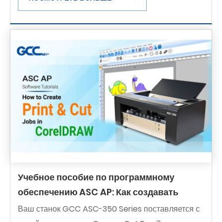
Учебное пособие по программному
обеспечению ASC AP: Как создавать
задания на печать и резку в CorelDRAW
Ваш станок GCC ASC-350 Series поставляется с