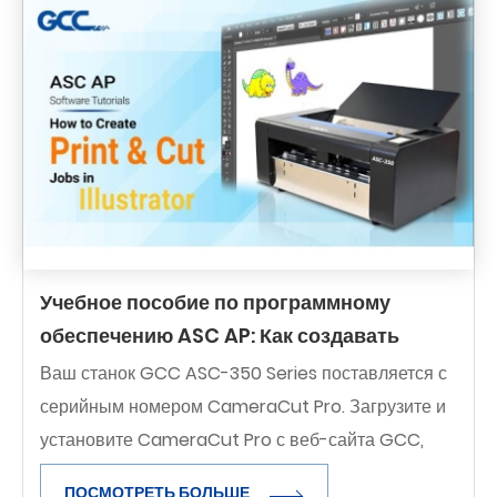
Учебное пособие по программному
обеспечению ASC AP: Как создавать
задания на печать и резку в Illustrator
Ваш станок GCC ASC-350 Series поставляется с
серийным номером CameraCut Pro. Загрузите и
установите CameraCut Pro с веб-сайта GCC,
чтобы начать работу с процессом печати и резки.
ПОСМОТРЕТЬ БОЛЬШЕ