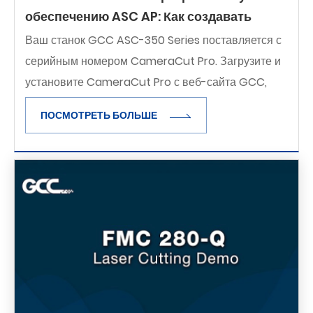
обеспечению ASC AP: Как создавать
задания на печать и резку в CameraCut
Ваш станок GCC ASC-350 Series поставляется с
Pro
серийным номером CameraCut Pro. Загрузите и
установите CameraCut Pro с веб-сайта GCC,
чтобы начать работу с процессом печати и резки.
ПОСМОТРЕТЬ БОЛЬШЕ