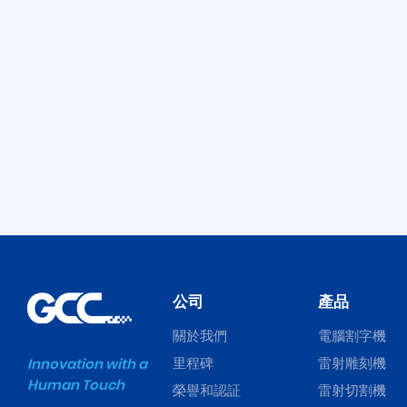
公司
產品
關於我們
電腦割字機
里程碑
雷射雕刻機
Innovation with a
Human Touch
榮譽和認証
雷射切割機