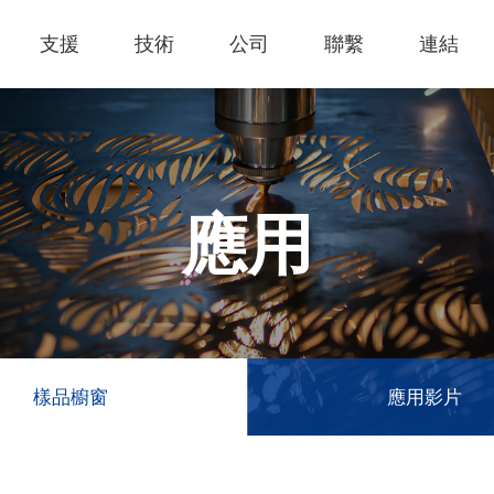
支援
技術
公司
聯繫
連結
熱門應用
關於我們
里程
知識專區
客戶服務
Financing Service
公司概況
薄膜切割
產品影片
成為代理商
GCC Web Shop
公司治理
雷射雕刻機
經營理念
全部
玻璃
策
雷射雕刻
產品諮詢
GCC Club
股東訊息
應用
創新技術
公司
禮贈品
其他問題
代理商入口
財務報表
客戶服務
產品
首飾
GCC 聯絡資訊
利害關係
塑料
ESG永續
榮譽和認証
新聞
印章
陳列展示
最新
服飾和紡織
參展
樣品櫥窗
應用影片
聯繫我
木工
了解詳情