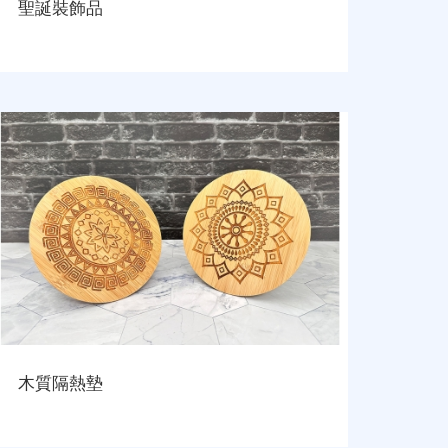
聖誕裝飾品
木質隔熱墊