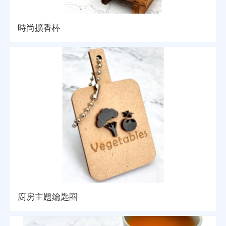
時尚擴香棒
廚房主題鑰匙圈