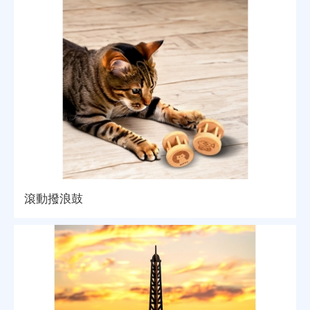
滾動撥浪鼓