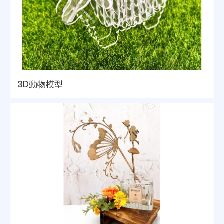
3D動物模型