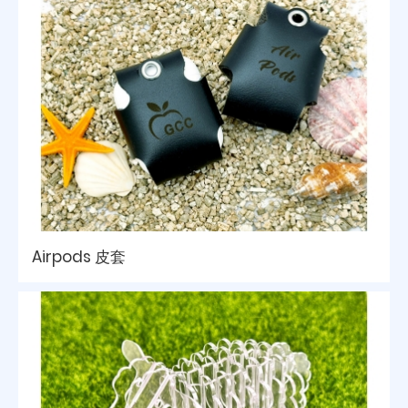
Airpods 皮套