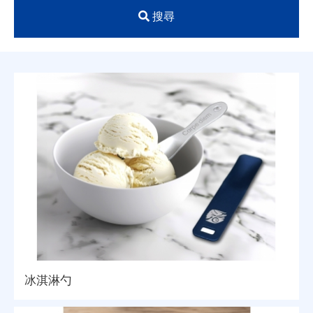
搜尋
冰淇淋勺