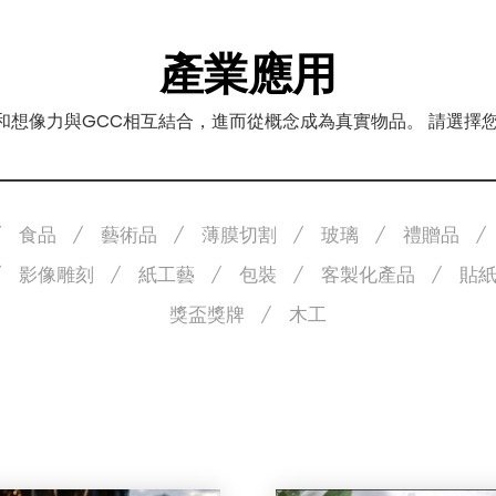
產業應用
力和想像力與GCC相互結合，進而從概念成為真實物品。 請選
食品
藝術品
薄膜切割
玻璃
禮贈品
影像雕刻
紙工藝
包裝
客製化產品
貼
獎盃獎牌
木工