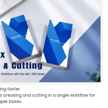
ng faster.
creasing and cutting in a single workflow for
aper boxes.