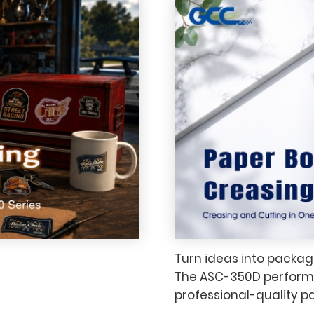
Turn ideas into packagi
。
The ASC-350D performs 
professional-quality p