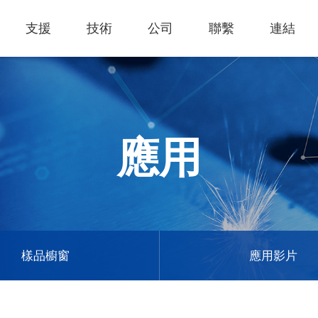
支援
技術
公司
聯繫
連結
熱門應用
關於我們
里程
知識專區
客戶服務
Financing Service
公司概況
薄膜切割
產品影片
成為代理商
GCC Web Shop
公司治理
雷射雕刻機
經營理念
全部
玻璃
策
雷射雕刻
產品諮詢
GCC Club
股東訊息
應用
創新技術
公司
禮贈品
其他問題
代理商入口
財務報表
客戶服務
產品
首飾
GCC 聯絡資訊
利害關係
塑料
ESG永續
榮譽和認証
新聞
印章
陳列展示
最新
服飾和紡織
參展
樣品櫥窗
應用影片
聯繫我
木工
了解詳情