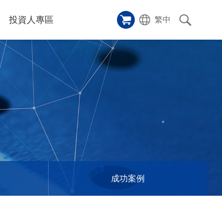
投資人專區
繁中
樣品櫥窗
碑
應用影片
雷射切割機
沿革
成功案例
歷史
人
專區
和活動
消息
訊息
成功案例
們