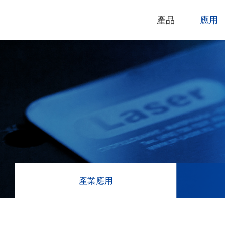
產品
應用
技術支援
下載專區
電腦割字機
產品終止政
過保固服務
雷射打標機
GCC
GCC
產業應用