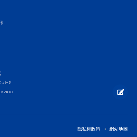
訊
店
Cut-S
ervice
隱私權政策
網站地圖