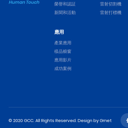
Human Touch
榮譽和認証
雷射切割機
🆕 Piolas 系列
新聞和活動
雷射打標機
應用
產業應用
樣品櫥窗
應用影片
成功案例
© 2020 GCC. All Rights Reserved.
Design
by Grnet