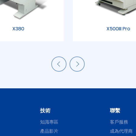
X380
X500III Pro
技術
聯繫
知識專區
客戶服務
產品影片
成為代理商