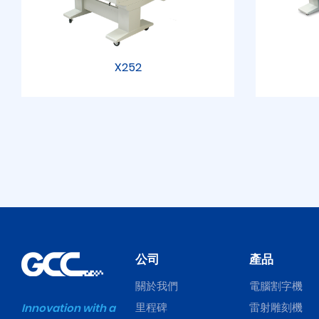
X252
公司
產品
關於我們
電腦割字機
里程碑
雷射雕刻機
Innovation with a