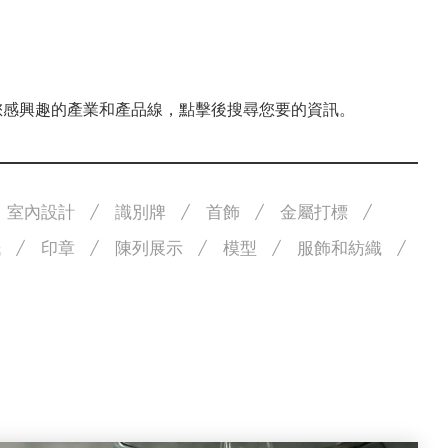
擇您感興趣的產業和產品線，點擊後搜尋您要的資訊。
室內設計
識別牌
首飾
金屬打標
紙
印章
陳列展示
模型
服飾和紡織