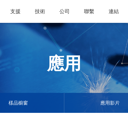
支援
技術
公司
聯繫
連結
熱門應用
關於我們
里程
知識專區
客戶服務
Financing Service
公司概況
薄膜切割
產品影片
成為代理商
GCC Web Shop
公司治理
雷射雕刻機
經營理念
全部
玻璃
策
雷射雕刻
產品諮詢
GCC Club
股東訊息
應用
創新技術
公司
禮贈品
其他問題
代理商入口
財務報表
客戶服務
產品
首飾
GCC 聯絡資訊
利害關係
塑料
ESG永續
榮譽和認証
新聞
印章
陳列展示
最新
服飾和紡織
參展
樣品櫥窗
應用影片
聯繫我
木工
了解詳情