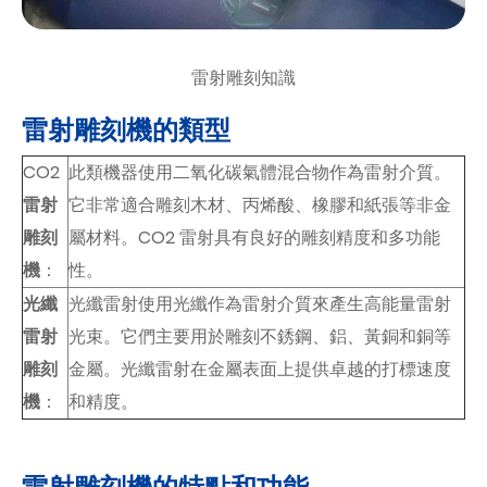
雷射雕刻知識
雷射雕刻機的類型
CO2
此類機器使用二氧化碳氣體混合物作為雷射介質。
雷射
它非常適合雕刻木材、丙烯酸、橡膠和紙張等非金
雕刻
屬材料。CO2 雷射具有良好的雕刻精度和多功能
機
：
性。
光纖
光纖雷射使用光纖作為雷射介質來產生高能量雷射
雷射
光束。它們主要用於雕刻不銹鋼、鋁、黃銅和銅等
雕刻
金屬。光纖雷射在金屬表面上提供卓越的打標速度
機
：
和精度。