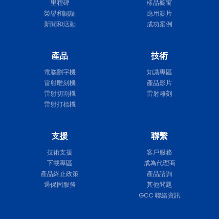
里程碑
樣品櫥窗
榮譽和認証
應用影片
新聞和活動
成功案例
產品
技術
電腦割字機
知識專區
雷射雕刻機
產品影片
雷射切割機
雷射雕刻
雷射打標機
支援
聯繫
技術支援
客戶服務
下載專區
成為代理商
產品終止政策
產品諮詢
過保固服務
其他問題
GCC 聯絡資訊