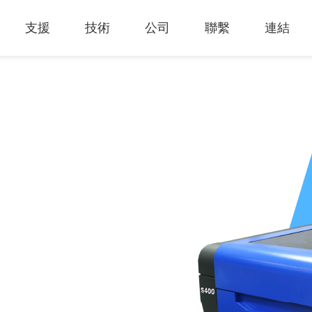
支援
技術
公司
聯繫
連結
熱門應用
關於我們
里程
知識專區
客戶服務
Financing Service
公司概況
薄膜切割
產品影片
成為代理商
GCC Web Shop
公司治理
雷射雕刻機
經營理念
全部
玻璃
策
雷射雕刻
產品諮詢
GCC Club
股東訊息
創新技術
公司
禮贈品
其他問題
代理商入口
財務報表
客戶服務
產品
首飾
GCC 聯絡資訊
利害關係
塑料
ESG永續
榮譽和認証
新聞
印章
陳列展示
最新
服飾和紡織
參展
聯繫我
木工
了解詳情