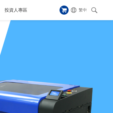
投資人專區
繁中
樣品櫥窗
碑
應用影片
雷射切割機
沿革
成功案例
歷史
人
專區
和活動
消息
訊息
們