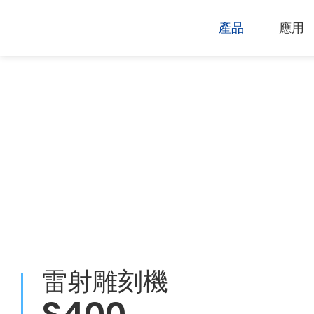
產品
應用
技術支援
下載專區
電腦割字機
產品終止政
過保固服務
雷射打標機
GCC
GCC
雷射雕刻機