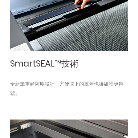
SmartSEAL™技術
全新筆車頭防塵設計，方便取下的罩蓋也讓維護更輕
鬆。