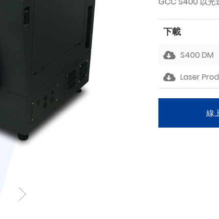
GCC S400 
下載
S400 DM
Laser Pro
線