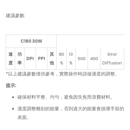
建議參數:
C180 30W
速
功
其
80
13
Error
DPI
PPI
500
400
度
率
他
%
%
Diffusion
*以上建議參數僅供參考，實際操作時請做適度的調整。
提示:
確保材料平整、均勻，避免因失焦而浪費材料。
適度調整雕刻的能量，否則過大的能量會損壞手鼓的
表面。