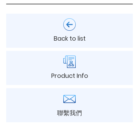
Back to list
Product Info
聯繫我們