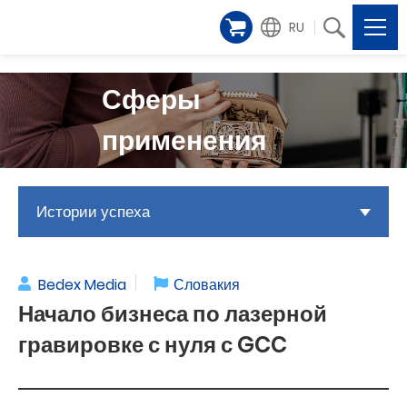
RU
Сферы
применения
Истории успеха
Bedex Media
Словакия
Начало бизнеса по лазерной
гравировке с нуля с GCC